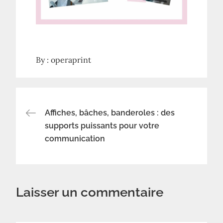
By :
operaprint
Navigation
Affiches, bâches, banderoles : des
supports puissants pour votre
de
communication
l’article
Laisser un commentaire